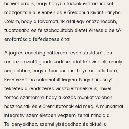
hanem arra is, hogy hogyan tudunk erőforrásokat
mozgósítani a jelenben és előrelépni a kívánt irányba.
Célom, hogy a folyamatunk által egy önazonosabb,
tudatosabb és felszabadultabb életet élhess a belső
erőforrásaid felfedezése által.
A jogi és coaching hátterem révén strukturált és
rendszerszintű gondolkodásmódot képviselek, amely
segít abban, hogy a tanácsadási folyamat átlátható,
keretezett és célorientált legyen. Nagy hangsúlyt
fektetek a rendszeres visszajelzésekre is, mivel
fontos számomra, hogy a közös munkát valóban
hasznosnak és előremutatónak éld meg. A munkámat
integratív szemléletben végzem, tehát mindig a
Te igényeidhez, személyiségedhez és aktuális